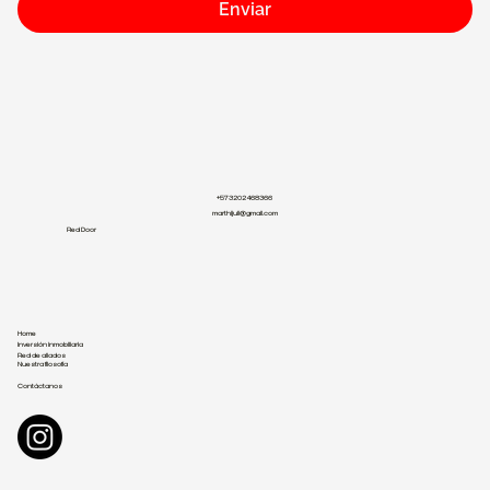
Enviar
+57 3202468366
marthijuli@gmail.com
Red Door
Home
Inversión inmobiliaria
Red de aliados
Nuestra filosofía
Contáctanos