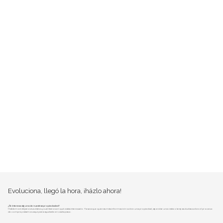
Evoluciona, llegó la hora, ¡házlo ahora!
¿Te interesa alguna de nuestras propiedades?
Hablemos! déjanos tus datos y cuéntanos en qué estás interesado. Ya sea que quieras más información sobre una propiedad, agendar una visita o tengas dudas sobre el proceso
de compra, estamos aquí para ayudarte en cada paso.